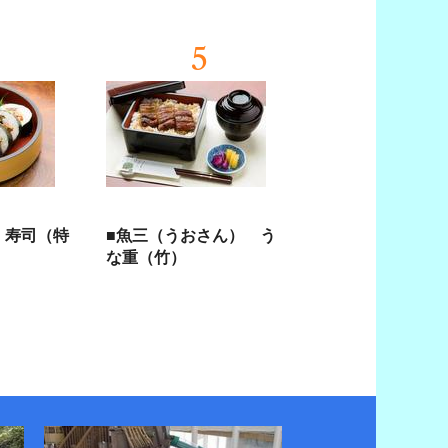
5
 寿司（特
■魚三（うおさん） う
な重（竹）