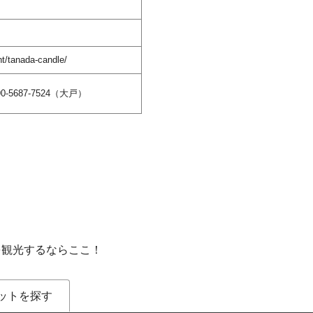
t/tanada-candle/
-5687-7524（大戸）
を観光するならここ！
ットを探す