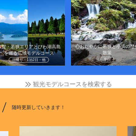
心おだやかに若狭と小浜の歴
敦賀・若狭エリアとびわ湖高島
散策
を巡る広域モデルコース
半日
日帰り・1泊2日・他
観光モデルコースを検索する
随時更新していきます！