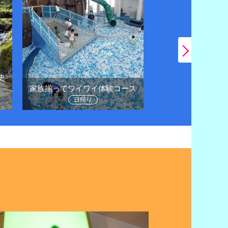
史
日帰りドライブで
家族揃ってワイワイ体験コース
に
日帰り
日帰り