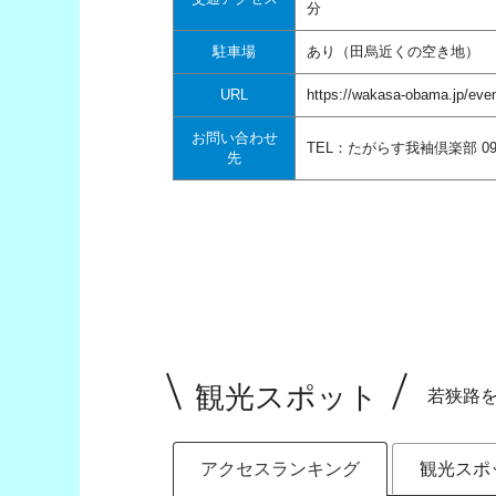
分
駐車場
あり（田烏近くの空き地）
URL
https://wakasa-obama.jp/even
お問い合わせ
TEL：たがらす我袖倶楽部 090
先
観光スポット
若狭路
アクセスランキング
観光スポ