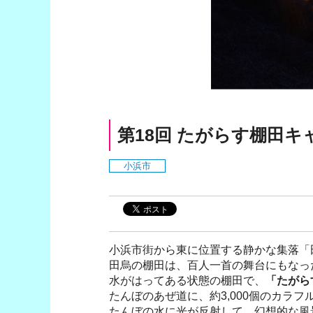
第18回 たがらす棚田キ
小浜市
小浜市街から東に位置する静かな集落「
田烏の棚田は、百人一首の舞台にもなった
水がはってある状態の棚田で、
「たがら
たんぼのあぜ道に、約3,000個のカラフ
たんぼの水に光が反射して、幻想的な風