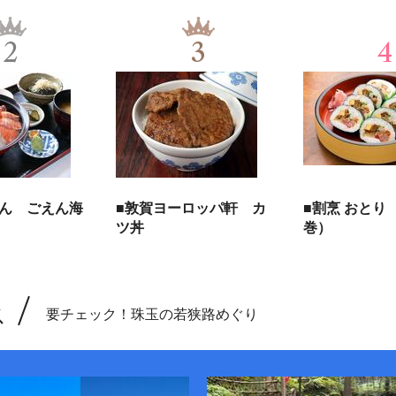
2
3
4
えん ごえん海
■敦賀ヨーロッパ軒 カ
■割烹 おとり
ツ丼
巻）
ス
要チェック！珠玉の若狭路めぐり