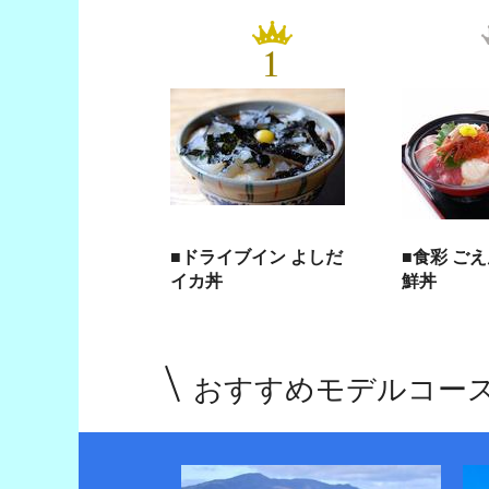
1
■ドライブイン よしだ
■食彩 ご
イカ丼
鮮丼
おすすめモデルコー