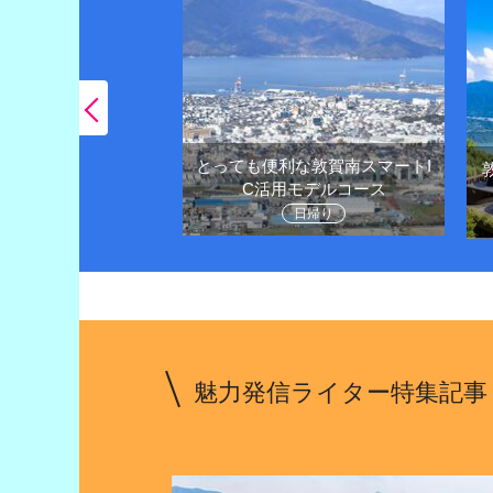
とっても便利な敦賀南スマートI
王様越前がにや観光
C活用モデルコース
堪能しよう
日帰り
1泊２日
魅力発信ライター特集記事