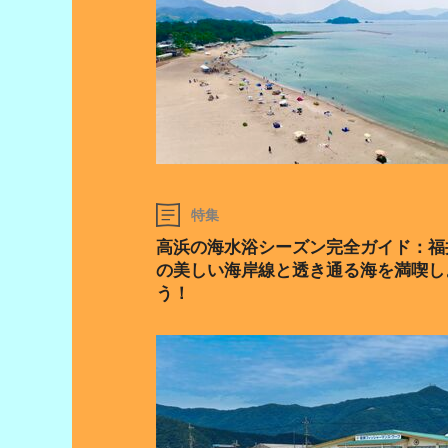
特集
高浜の海水浴シーズン完全ガイド：福
の美しい海岸線と透き通る海を満喫し
う！