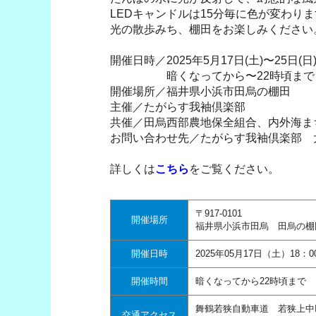
LEDキャンドルは15分毎に色が変わり
光の散歩みち、棚田をお楽しみください
開催日時／2025年5月17日(土)〜25日(日
暗くなってから〜22時頃まで
開催場所／福井県小浜市田烏の棚田
主催／たがらす我袖倶楽部
共催／田烏西部農地保全組合、内外海ま
お問い合わせ先／たがらす我袖倶楽部 大戸 0
詳しくは
こちら
をご覧ください。
〒917-0101
開催場所
福井県小浜市田烏 田烏の棚
開催日時
2025年05月17日（土）18：0
開催時間
暗くなってから22時頃まで
舞鶴若狭自動車道 若狭上中IC
交通アクセス