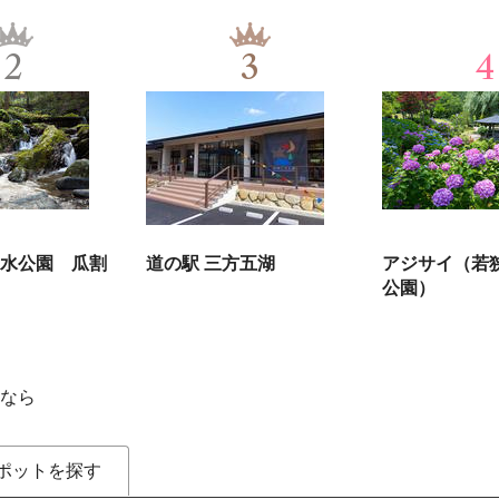
2
3
4
水公園 瓜割
道の駅 三方五湖
アジサイ（若
公園）
なら
ポットを探す