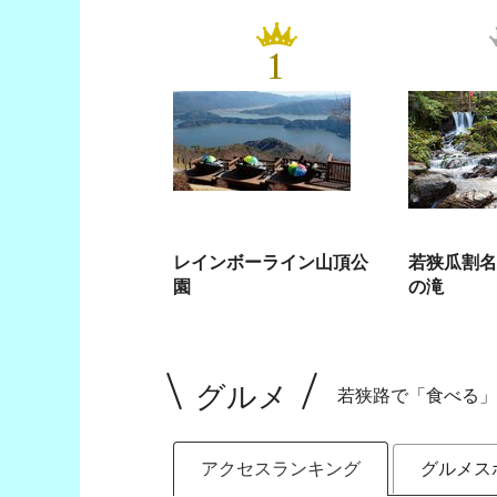
1
レインボーライン山頂公
若狭瓜割名
園
の滝
グルメ
若狭路で「食べる」
アクセスランキング
グルメス