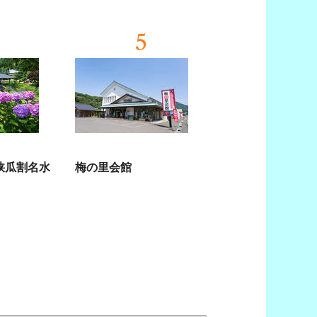
5
狭瓜割名水
梅の里会館