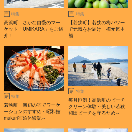
特集
特集
高浜町 さかな自慢のマー
【若狭町】若狭の梅パワー
ケット「UMIKARA」をご紹
で元気をお届け 梅元気本
介！
舗
特集
特集
毎月恒例！高浜町のビーチ
若狭町 海辺の宿でワーケ
クリーン体験～美しい若狭
ーションのすすめ～昭和館
和田ビーチを守るため～
mukuri宿泊体験記～