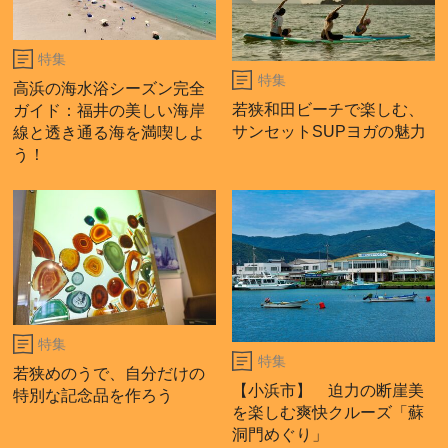
特集
特集
高浜の海水浴シーズン完全
若狭和田ビーチで楽しむ、
ガイド：福井の美しい海岸
サンセットSUPヨガの魅力
線と透き通る海を満喫しよ
う！
特集
特集
若狭めのうで、自分だけの
【小浜市】 迫力の断崖美
特別な記念品を作ろう
を楽しむ爽快クルーズ「蘇
洞門めぐり」