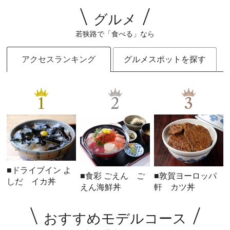
グルメ
若狭路で「食べる」なら
アクセスランキング
グルメスポットを探す
1
2
3
■ドライブイン よ
■食彩 ごえん ご
■敦賀ヨーロッパ
しだ イカ丼
えん海鮮丼
軒 カツ丼
おすすめモデルコース