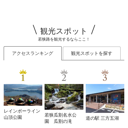
観光スポット
若狭路を観光するならここ！
アクセスランキング
観光スポットを探す
1
2
3
レインボーライン
若狭瓜割名水公
山頂公園
道の駅 三方五湖
園 瓜割の滝