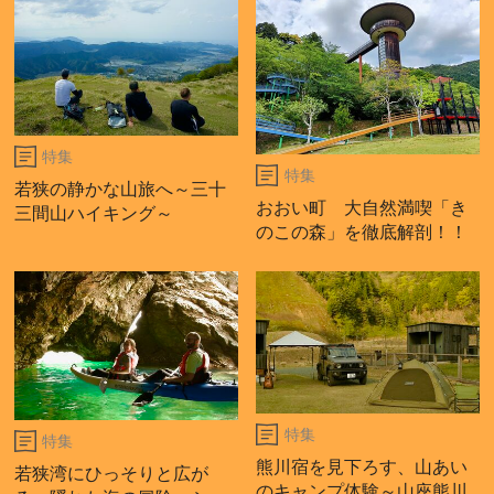
特集
特集
若狭の静かな山旅へ～三十
おおい町 大自然満喫「き
三間山ハイキング～
のこの森」を徹底解剖！！
特集
特集
熊川宿を見下ろす、山あい
若狭湾にひっそりと広が
のキャンプ体験～山座熊川