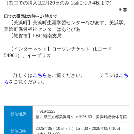
（窓口での購入は2月20日のみ 1回につき4枚まで）
※ 窓
口での販売は9時～17時まで
【美浜町】美浜町生涯学習センターなびあす、美浜駅、
美浜町保健福祉センターはあとぴあ
【敦賀市】FBC嶺南支局
【インターネット】ローソンチケット（Lコード
54961）、イープラス
詳しくは
こちら
をご覧ください。 チラシは
こち
ら
をご覧ください。
〒919-1123
開催場所
福井県三方郡美浜町久々子26-30 美浜町総合体育館
2025年05月10日（土）15：30～2025年05月10日
開催日時
（土）18：00