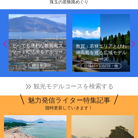
珠玉の若狭路めぐり
とっても便利な敦賀南ス
敦賀・若狭エリアとびわ
マートIC活用モデルコー
湖高島を巡る広域モデル
ス
コース
日帰り
日帰り・1泊2日・他
観光モデルコースを検索する
魅力発信ライター特集記事
随時更新していきます！