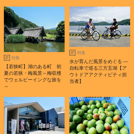
特集
特集
水が育んだ風景をめぐる ―
【若狭町】湖のある町 初
自転車で巡る三方五湖【ア
夏の若狭・梅風景～梅収穫
ウトドアアクティビティ担
でウェルビーイングな旅を
当者】
～