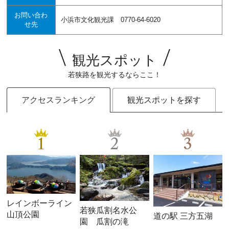
お問い合わ
小浜市文化観光課 0770-64-6020
せ先
観光スポット
若狭路を観光するならここ！
アクセスランキング
観光スポットを探す
1
2
3
レインボーライン
若狭瓜割名水公
山頂公園
道の駅 三方五湖
園 瓜割の滝