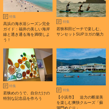
特集
特集
高浜の海水浴シーズン完全
若狭和田ビーチで楽しむ、
ガイド：福井の美しい海岸
サンセットSUPヨガの魅力
線と透き通る海を満喫しよ
う！
特集
特集
若狭めのうで、自分だけの
【小浜市】 迫力の断崖美
特別な記念品を作ろう
を楽しむ爽快クルーズ「蘇
洞門めぐり」