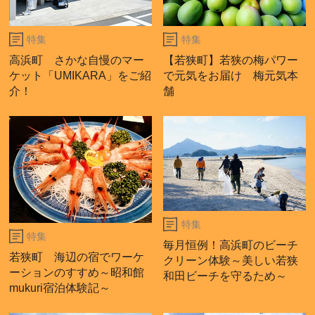
特集
特集
高浜町 さかな自慢のマー
【若狭町】若狭の梅パワー
ケット「UMIKARA」をご紹
で元気をお届け 梅元気本
介！
舗
特集
特集
毎月恒例！高浜町のビーチ
若狭町 海辺の宿でワーケ
クリーン体験～美しい若狭
ーションのすすめ～昭和館
和田ビーチを守るため～
mukuri宿泊体験記～