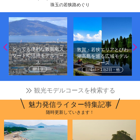
珠玉の若狭路めぐり
とっても便利な敦賀南ス
敦賀・若狭エリアとびわ
マートIC活用モデルコー
湖高島を巡る広域モデル
ス
コース
日帰り
日帰り・1泊2日・他
観光モデルコースを検索する
魅力発信ライター特集記事
随時更新していきます！