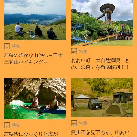
特集
特集
若狭の静かな山旅へ～三十
おおい町 大自然満喫「き
三間山ハイキング～
のこの森」を徹底解剖！！
特集
特集
熊川宿を見下ろす、山あい
若狭湾にひっそりと広が