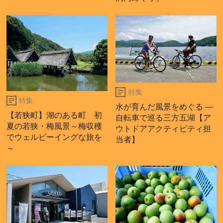
特集
特集
水が育んだ風景をめぐる ―
【若狭町】湖のある町 初
自転車で巡る三方五湖【ア
夏の若狭・梅風景～梅収穫
ウトドアアクティビティ担
でウェルビーイングな旅を
当者】
～