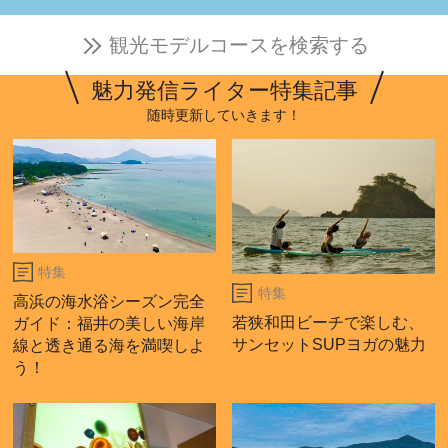
観光モデルコースを検索する
魅力発信ライター特集記事
随時更新していきます！
特集
特集
高浜の海水浴シーズン完全
若狭和田ビーチで楽しむ、
ガイド：福井の美しい海岸
サンセットSUPヨガの魅力
線と透き通る海を満喫しよ
う！