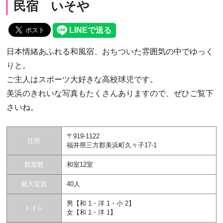
民宿 いそや
日本情緒あふれる和風宿、おちついた雰囲気の中でゆっく
りと。
ご主人はスポーツ大好きな高校球児です。
美浜のきれいな写真もたくさんありますので、ぜひご覧下
さいね。
〒919-1122
住所
福井県三方郡美浜町久々子17-1
部屋数
和室12室
最大定員
40人
男【和 1・洋 1・小 2】
トイレ
女【和 1・洋 1】