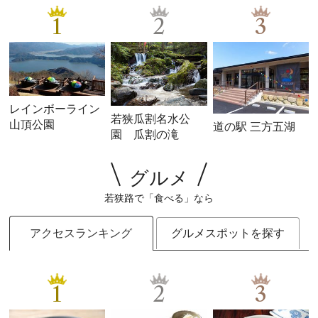
1
2
3
レインボーライン
若狭瓜割名水公
山頂公園
道の駅 三方五湖
園 瓜割の滝
グルメ
若狭路で「食べる」なら
アクセスランキング
グルメスポットを探す
1
2
3