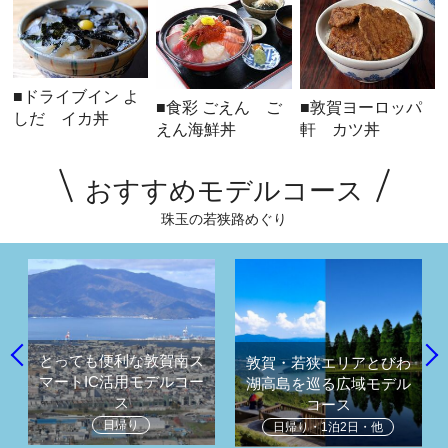
■ドライブイン よ
■食彩 ごえん ご
■敦賀ヨーロッパ
しだ イカ丼
えん海鮮丼
軒 カツ丼
おすすめモデルコース
珠玉の若狭路めぐり
とっても便利な敦賀南ス
敦賀・若狭エリアとびわ
マートIC活用モデルコー
湖高島を巡る広域モデル
ス
コース
日帰り
日帰り・1泊2日・他