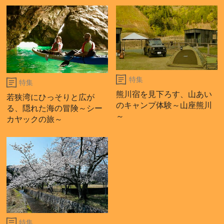
特集
特集
熊川宿を見下ろす、山あい
若狭湾にひっそりと広が
のキャンプ体験～山座熊川
る、隠れた海の冒険～シー
～
カヤックの旅～
特集