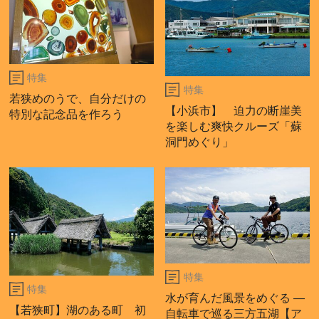
特集
特集
若狭めのうで、自分だけの
【小浜市】 迫力の断崖美
特別な記念品を作ろう
を楽しむ爽快クルーズ「蘇
洞門めぐり」
特集
特集
水が育んだ風景をめぐる ―
【若狭町】湖のある町 初
自転車で巡る三方五湖【ア