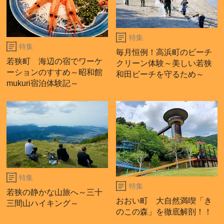
特集
特集
毎月恒例！高浜町のビーチ
若狭町 海辺の宿でワーケ
クリーン体験～美しい若狭
ーションのすすめ～昭和館
和田ビーチを守るため～
mukuri宿泊体験記～
特集
特集
若狭の静かな山旅へ～三十
おおい町 大自然満喫「き
三間山ハイキング～
のこの森」を徹底解剖！！