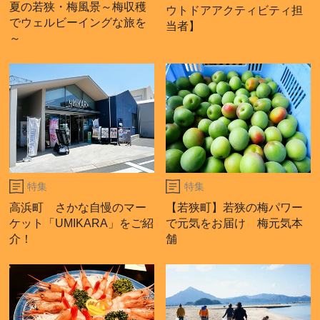
夏の若狭・梅風景～梅収穫
ウトドアアクティビティ担
でウェルビーイングな旅を
当者】
～
特集
特集
高浜町 さかな自慢のマー
【若狭町】若狭の梅パワー
ケット「UMIKARA」をご紹
で元気をお届け 梅元気本
介！
舗