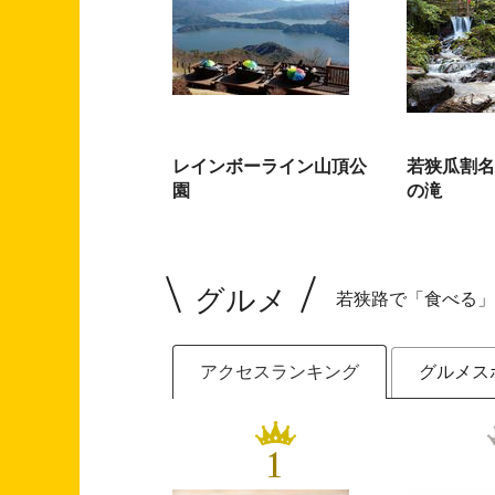
レインボーライン山頂公
若狭瓜割名
園
の滝
グルメ
若狭路で「食べる」
アクセスランキング
グルメス
1