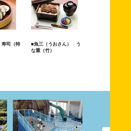
 寿司（特
■魚三（うおさん） う
な重（竹）