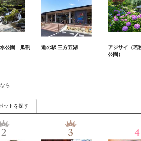
水公園 瓜割
道の駅 三方五湖
アジサイ（若
公園）
なら
ポットを探す
2
3
4