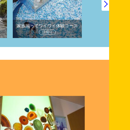
史
日帰りドライブで
家族揃ってワイワイ体験コース
に
日帰り
日帰り