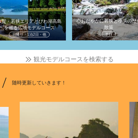
心おだやかに若狭と小浜の歴
敦賀・若狭エリアとびわ湖高島
散策
を巡る広域モデルコース
半日
日帰り・1泊2日・他
観光モデルコースを検索する
随時更新していきます！