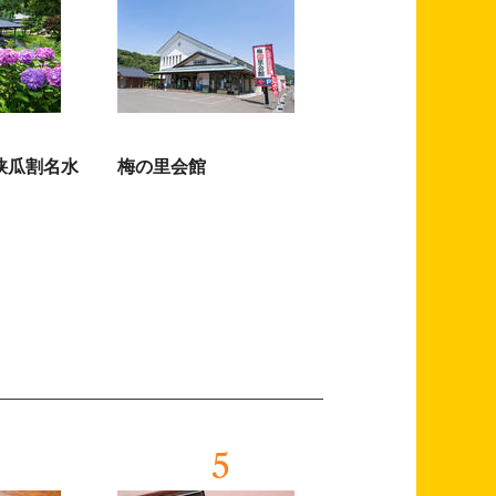
狭瓜割名水
梅の里会館
5