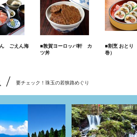
えん ごえん海
■敦賀ヨーロッパ軒 カ
■割烹 おとり
ツ丼
巻）
ス
要チェック！珠玉の若狭路めぐり