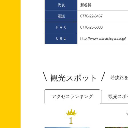
代表
新谷博
電話
0770-22-3467
ＦＡＸ
0770-25-5883
ＵＲＬ
http://www.atarashiya.co.jp/
観光スポット
若狭路
アクセスランキング
観光スポ
1