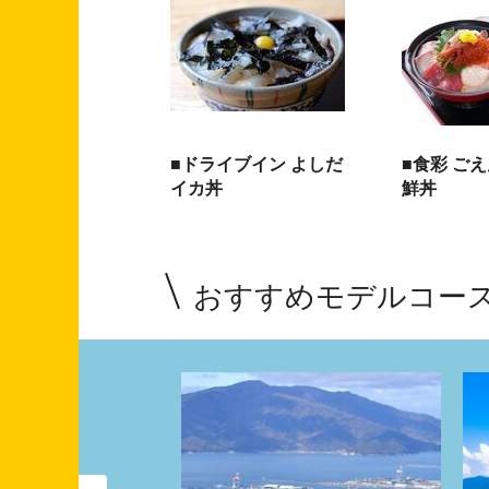
■ドライブイン よしだ
■食彩 ご
イカ丼
鮮丼
おすすめモデルコー