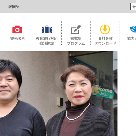
韓国語
観光名所
教育旅行対応
探究型
資料各種
協力
宿泊施設
プログラム
ダウンロード