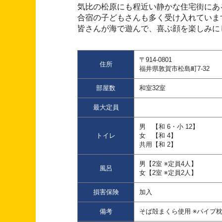
気比の松原にも程近い静かな住宅街にあ
合宿の子どもさんも多く受け入れていま
皆さんが海で遊んで、喜ぶ顔を楽しみに
〒914-0801
住所
福井県敦賀市松島町7-32
部屋数
和室32室
最大定員
男 【和 6・小 12】
トイレ
女 【和 4】
共用【和 2】
男【2室 ※定員4人】
風呂
女【2室 ※定員2人】
損害保険
加入
備考
そば殻まくら使用 ※パイプ