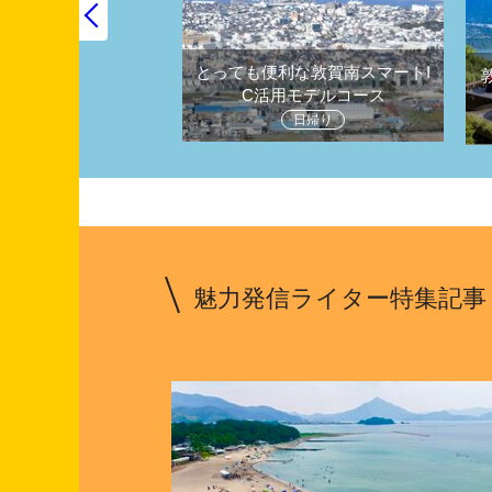
とっても便利な敦賀南スマートI
王様越前がにや観光
C活用モデルコース
堪能しよう
日帰り
1泊２日
魅力発信ライター特集記事