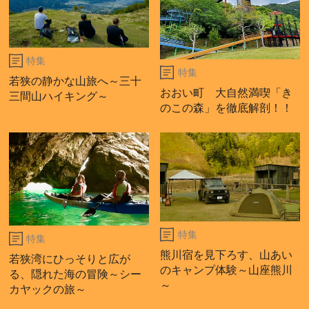
特集
特集
若狭の静かな山旅へ～三十
おおい町 大自然満喫「き
三間山ハイキング～
のこの森」を徹底解剖！！
特集
特集
熊川宿を見下ろす、山あい
若狭湾にひっそりと広が
のキャンプ体験～山座熊川
る、隠れた海の冒険～シー
～
カヤックの旅～