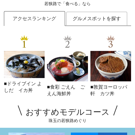
若狭路で「食べる」なら
アクセスランキング
グルメスポットを探す
1
2
3
■ドライブイン よ
■食彩 ごえん ご
■敦賀ヨーロッパ
しだ イカ丼
えん海鮮丼
軒 カツ丼
おすすめモデルコース
珠玉の若狭路めぐり