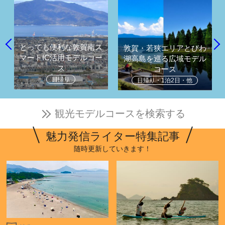
とっても便利な敦賀南ス
敦賀・若狭エリアとびわ
マートIC活用モデルコー
湖高島を巡る広域モデル
ス
コース
日帰り
日帰り・1泊2日・他
観光モデルコースを検索する
魅力発信ライター特集記事
随時更新していきます！