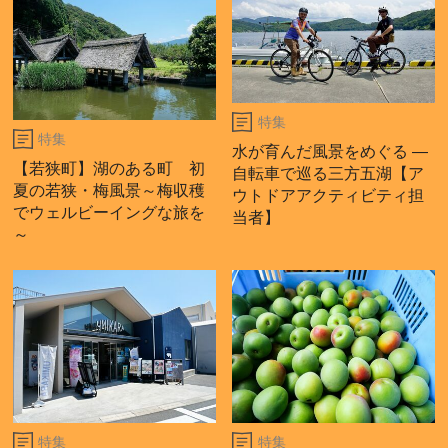
特集
特集
水が育んだ風景をめぐる ―
【若狭町】湖のある町 初
自転車で巡る三方五湖【ア
夏の若狭・梅風景～梅収穫
ウトドアアクティビティ担
でウェルビーイングな旅を
当者】
～
特集
特集