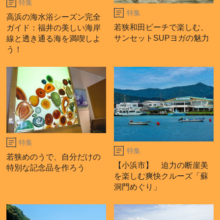
特集
特集
高浜の海水浴シーズン完全
若狭和田ビーチで楽しむ、
ガイド：福井の美しい海岸
サンセットSUPヨガの魅力
線と透き通る海を満喫しよ
う！
特集
特集
若狭めのうで、自分だけの
【小浜市】 迫力の断崖美
特別な記念品を作ろう
を楽しむ爽快クルーズ「蘇
洞門めぐり」