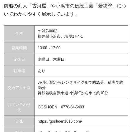
前船の商人「古河屋」や小浜市の伝統工芸「若狭塗」につ
いてわかりやすく展示しています。
〒917-0002
住所
福井県小浜市北塩屋17-4-1
営業時間
10:00～17:00
定休日
水曜日、木曜日
駐車場
あり
JR小浜駅からレンタサイクルで約15分、徒歩で約
交通アクセス
35分
舞鶴若狭自動車道 小浜ICから車で約10分
お問い合わせ
GOSHOEN 0770-64-5403
先
URL
https://goshoen1815.com/