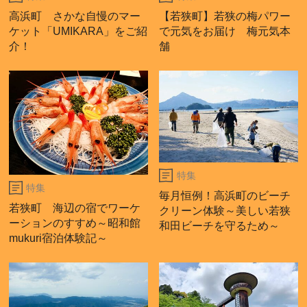
高浜町 さかな自慢のマー
【若狭町】若狭の梅パワー
ケット「UMIKARA」をご紹
で元気をお届け 梅元気本
介！
舗
特集
特集
毎月恒例！高浜町のビーチ
若狭町 海辺の宿でワーケ
クリーン体験～美しい若狭
ーションのすすめ～昭和館
和田ビーチを守るため～
mukuri宿泊体験記～