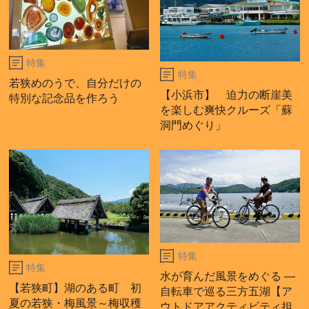
特集
特集
若狭めのうで、自分だけの
【小浜市】 迫力の断崖美
特別な記念品を作ろう
を楽しむ爽快クルーズ「蘇
洞門めぐり」
特集
特集
水が育んだ風景をめぐる ―
【若狭町】湖のある町 初
自転車で巡る三方五湖【ア
夏の若狭・梅風景～梅収穫
ウトドアアクティビティ担