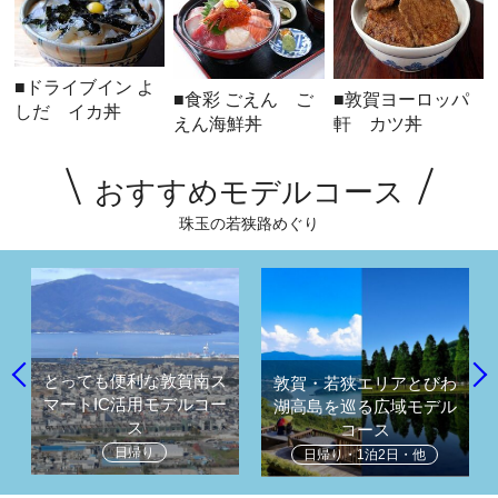
■ドライブイン よ
■食彩 ごえん ご
■敦賀ヨーロッパ
しだ イカ丼
えん海鮮丼
軒 カツ丼
おすすめモデルコース
珠玉の若狭路めぐり
とっても便利な敦賀南ス
敦賀・若狭エリアとびわ
マートIC活用モデルコー
湖高島を巡る広域モデル
ス
コース
日帰り
日帰り・1泊2日・他