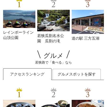
1
2
3
レインボーライン
若狭瓜割名水公
山頂公園
道の駅 三方五湖
園 瓜割の滝
グルメ
若狭路で「食べる」なら
アクセスランキング
グルメスポットを探す
1
2
3