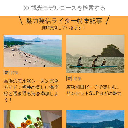
観光モデルコースを検索する
魅力発信ライター特集記事
随時更新していきます！
特集
特集
高浜の海水浴シーズン完全
若狭和田ビーチで楽しむ、
ガイド：福井の美しい海岸
サンセットSUPヨガの魅力
線と透き通る海を満喫しよ
う！