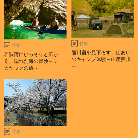
特集
特集
熊川宿を見下ろす、山あい
若狭湾にひっそりと広が
のキャンプ体験～山座熊川
る、隠れた海の冒険～シー
～
カヤックの旅～
特集