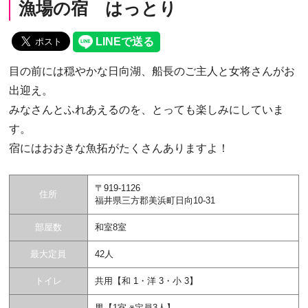
漁場の宿 はっとり
目の前には穏やかな日向湖、船長のご主人と女将さんがお
出迎え。
みなさんとふれあえるのを、とっても楽しみにしていま
す。
宿にはおおきな魚拓がたくさんありますよ！
〒919-1126
住所
福井県三方郡美浜町日向10-31
部屋数
和室8室
最大定員
42人
トイレ
共用【和 1・洋 3・小 3】
男【1室 ※定員3人】