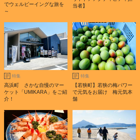
でウェルビーイングな旅を
当者】
～
特集
特集
高浜町 さかな自慢のマー
【若狭町】若狭の梅パワー
ケット「UMIKARA」をご紹
で元気をお届け 梅元気本
介！
舗