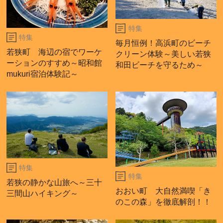
特集
特集
毎月恒例！高浜町のビーチ
若狭町 海辺の宿でワーケ
クリーン体験～美しい若狭
ーションのすすめ～昭和館
和田ビーチを守るため～
mukuri宿泊体験記～
特集
特集
若狭の静かな山旅へ～三十
おおい町 大自然満喫「き
三間山ハイキング～
のこの森」を徹底解剖！！