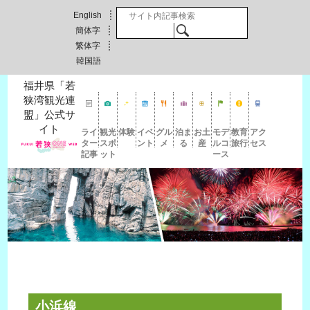
English
検索
簡体字
繁体字
韓国語
福井県「若
狭湾観光連
盟」公式サ
イト
ライ
観光
体験
イベ
グル
泊ま
お土
モデ
教育
アク
ター
スポ
ント
メ
る
産
ルコ
旅行
セス
記事
ット
ース
小浜線