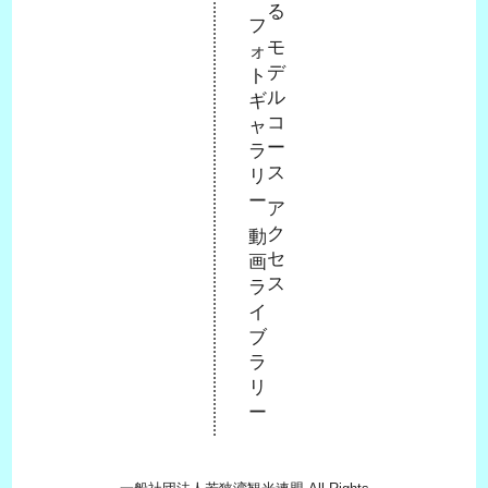
る
フ
モ
ォ
デ
ト
ル
ギ
コ
ャ
ー
ラ
ス
リ
ー
ア
ク
動
セ
画
ス
ラ
イ
ブ
ラ
リ
ー