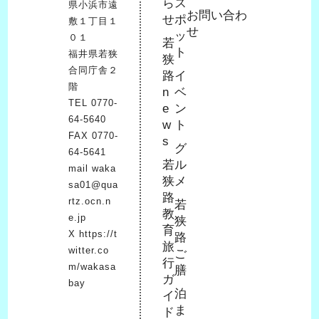
ーリングリスト、メールマガジン等へ添付し
ら
ス
県小浜市遠
お問い合わ
せ
ポ
配布することはできません。
敷１丁目１
せ
ッ
０１
（4）掲載されている画像データおよび文字情
若
ト
福井県若狭
狭
報について、その著作権、使用を許諾する権
合同庁舎２
路
イ
利は、一般社団法人若狭湾観光連盟にありま
階
n
ベ
す。本規約に違反された場合、一般社団法人
TEL
0770-
e
ン
64-5640
若狭湾観光連盟はいつでも使用を差し止める
w
ト
FAX 0770-
s
ことができるものとします。
グ
64-5641
（5）一般社団法人若狭湾観光連盟は、本サイ
若
ル
mail
waka
狭
メ
トで提供する画像データを使用すること、ま
sa01@qua
路
たはダウンロードすることによるいかなるト
rtz.ocn.n
若
教
e.jp
狭
ラブルに関しても保証やサポートは行いませ
育
X
https://t
路
ん。
旅
witter.co
ご
行
m/wakasa
膳
ガ
bay
泊
イ
ま
ド