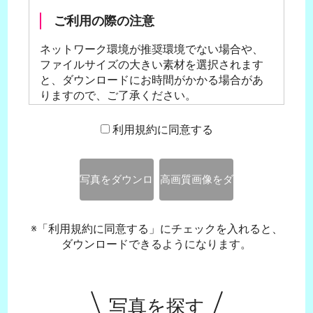
ご利用の際の注意
ネットワーク環境が推奨環境でない場合や、
ファイルサイズの大きい素材を選択されます
と、ダウンロードにお時間がかかる場合があ
りますので、ご了承ください。
利用規約に同意する
推奨環境
閲覧ブラウザ Microsoft Edge、Google
Chrome、safari、firefoxの最新版でご覧いただ
写真をダウンロ
高画質画像をダ
くことをお勧めします。
ード
ウンロード
※「利用規約に同意する」にチェックを入れると、
写真閲覧画像
ダウンロードできるようになります。
写真閲覧画像につきましては、ご利用の方の
環境やご使用方法によって2種類の画像をご準
備しておりますので、適切なものをお選びく
写真を探す
ださい。