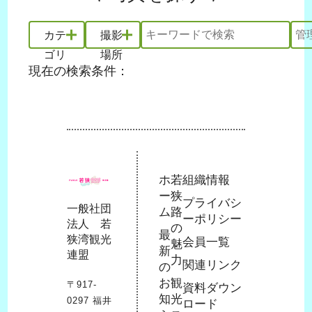
■写真をダウンロード
横幅640ピクセル（写真により異なります。）
カテ
撮影
■高画質画像をダウンロード
Ａ４サイズでの印刷可能程度（写真により異
ゴリ
場所
なります。）
現在の検索条件：
利用規約
（1）この素材集は、観光ＰＲ目的以外に使用
することはできません。
（2）ダウンロードされた写真素材自体を営利
ホ
若
組織情報
ー
狭
目的に使用することはできません。
プライバシ
一般社団
ム
路
例 ： 写真素材の販売や賃貸、写真素材自体に
ーポリシー
法人 若
の
最
商品性が依存するもの（デジタルデータ集、
狭湾観光
会員一覧
魅
新
連盟
カレンダー、絵はがき等）の製造・販売など
力
関連リンク
の
（3）写真自体の配布を目的とした素材集等へ
お
観
〒917-
資料ダウン
の収録や、同一のメールを大量に送信するメ
知
光
0297 福井
ロード