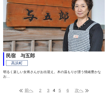
民宿 与五郎
高浜町
明るく楽しい女将さんがお出迎え。木の温もりが漂う情緒豊かな
お…
前へ
2
3
4
5
6
次へ