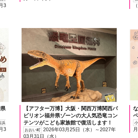
月3
（
3県
【アフター万博】大阪・関西万博関西パ
な
ビリオン福井県ゾーンの大人気恐竜コン
テンツがこども家族館で復活します！
高浜
月3
月
2026年03月25日（水）～2027年
おおい町
03月31日（水）