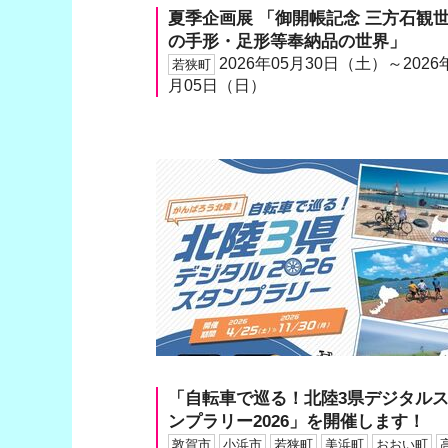
夏季企画展 「御開帳記念 三方石観
の手形・足形等奉納品の世界」
2026年05月30日（土）～2026
若狭町
月05日（日）
「自転車で巡る！北陸3県デジタル
ンプラリー2026」を開催します！
敦賀市
小浜市
若狭町
美浜町
おおい町