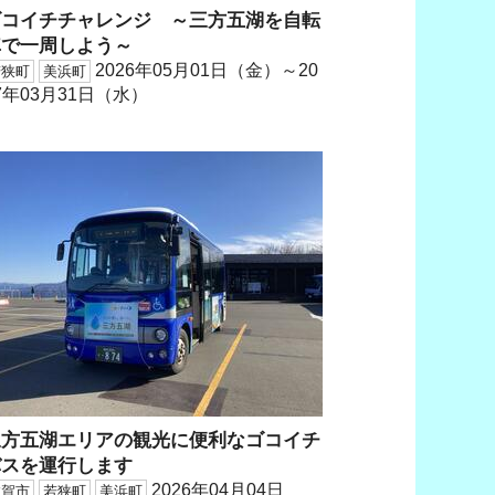
ゴコイチチャレンジ ～三方五湖を自転
車で一周しよう～
2026年05月01日（金）～20
若狭町
美浜町
7年03月31日（水）
三方五湖エリアの観光に便利なゴコイチ
バスを運行します
2026年04月04日
敦賀市
若狭町
美浜町