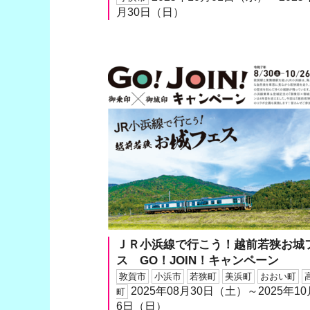
月30日（日）
ＪＲ小浜線で行こう！越前若狭お城
ス GO！JOIN！キャンペーン
敦賀市
小浜市
若狭町
美浜町
おおい町
2025年08月30日（土）～2025年10
町
6日（日）